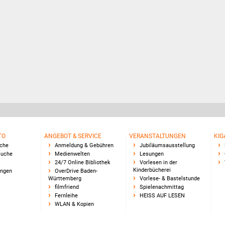
TO
ANGEBOT & SERVICE
VERANSTALTUNGEN
KIG
uche
Anmeldung & Gebühren
Jubiläumsausstellung
Suche
Medienwelten
Lesungen
24/7 Online Bibliothek
Vorlesen in der
Kinderbücherei
ungen
OverDrive Baden-
Württemberg
Vorlese- & Bastelstunde
filmfriend
Spielenachmittag
Fernleihe
HEISS AUF LESEN
WLAN & Kopien