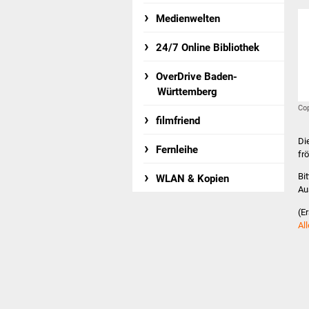
Medienwelten
24/7 Online Bibliothek
OverDrive Baden-
Württemberg
Cop
filmfriend
Di
Fernleihe
fr
Bi
WLAN & Kopien
Au
(E
Al