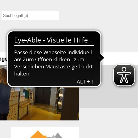
ngen
KiGa & Schule