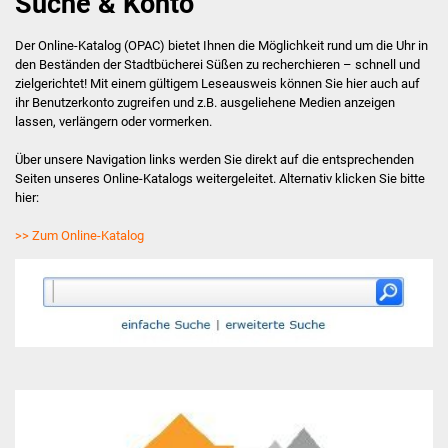
Suche & Konto
Antolin
Der Online-Katalog (OPAC) bietet Ihnen die Möglichkeit rund um die Uhr in
den Beständen der Stadtbücherei Süßen zu recherchieren – schnell und
zielgerichtet! Mit einem gültigem Leseausweis können Sie hier auch auf
Angebot & Service
ihr Benutzerkonto zugreifen und z.B. ausgeliehene Medien anzeigen
lassen, verlängern oder vormerken.
Anmeldung & Gebühren
Über unsere Navigation links werden Sie direkt auf die entsprechenden
Seiten unseres Online-Katalogs weitergeleitet. Alternativ klicken Sie bitte
Medienwelten
hier:
24/7 Online Bibliothek
>> Zum Online-Katalog
OverDrive Baden-
Württemberg
filmfriend
Fernleihe
WLAN & Kopien