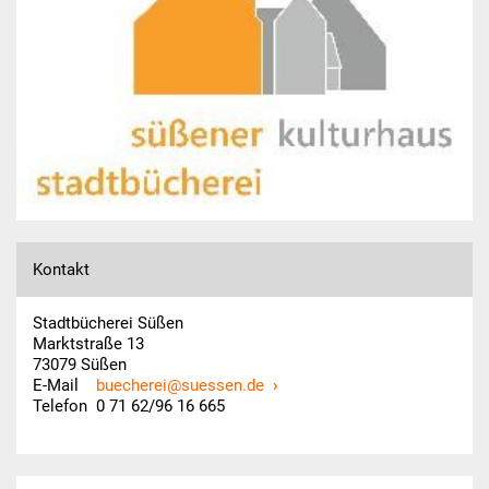
Veranstaltungen
Jubiläumsausstellung
Lesungen
Vorlesen in der
Kinderbücherei
Kontakt
Vorlese- & Bastelstunde
Stadtbücherei Süßen
Spielenachmittag
Marktstraße 13
73079 Süßen
HEISS AUF LESEN
E-Mail
buecherei@suessen.de
Telefon 0 71 62/96 16 665
KiGa & Schule
Kindergarten