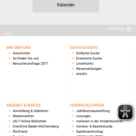
Kalender
nach oben
WIR ÜBER UNS
SUCHE & KONTO
Geschichte
Einfache Suche
So finden Sie uns
Erweiterte Suche
Besucherumfrage 2017
Leserkonto
Neuerwerbungen
Antolin
ANGEBOT & SERVICE
VERANSTALTUNGEN
Anmeldung & Gebühren
Jubiläumsausstellung
Medienwelten
Lesungen
24/7 Online Bibliothek
Vorlesen in der Kinderbücherei
OverDrive Baden-Württemberg
Vorlese- & Bastelstunde
filmfriend
Spielenachmittag