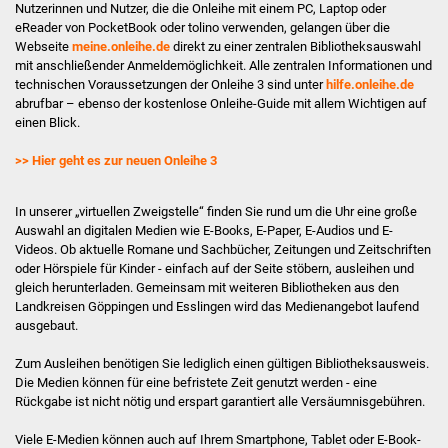
Nutzerinnen und Nutzer, die die Onleihe mit einem PC, Laptop oder
eReader von PocketBook oder tolino verwenden, gelangen über die
Veranstaltungen
Webseite
meine.onleihe.de
direkt zu einer zentralen Bibliotheksauswahl
mit anschließender Anmeldemöglichkeit. Alle zentralen Informationen und
technischen Voraussetzungen der Onleihe 3 sind unter
hilfe.onleihe.de
Jubiläumsausstellung
abrufbar – ebenso der kostenlose Onleihe-Guide mit allem Wichtigen auf
einen Blick.
Lesungen
>> Hier geht es zur neuen Onleihe 3
Vorlesen in der
Kinderbücherei
In unserer „virtuellen Zweigstelle“ finden Sie rund um die Uhr eine große
Auswahl an digitalen Medien wie E-Books, E-Paper, E-Audios und E-
Videos. Ob aktuelle Romane und Sachbücher, Zeitungen und Zeitschriften
Vorlese- & Bastelstunde
oder Hörspiele für Kinder - einfach auf der Seite stöbern, ausleihen und
gleich herunterladen. Gemeinsam mit weiteren Bibliotheken aus den
Spielenachmittag
Landkreisen Göppingen und Esslingen wird das Medienangebot laufend
ausgebaut.
HEISS AUF LESEN
Zum Ausleihen benötigen Sie lediglich einen gültigen Bibliotheksausweis.
Die Medien können für eine befristete Zeit genutzt werden - eine
KiGa & Schule
Rückgabe ist nicht nötig und erspart garantiert alle Versäumnisgebühren.
Viele E-Medien können auch auf Ihrem Smartphone, Tablet oder E-Book-
Kindergarten