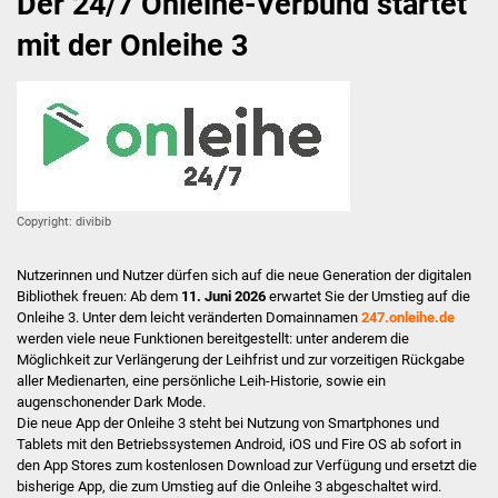
Der 24/7 Onleihe-Verbund startet
mit der Onleihe 3
Antolin
Angebot & Service
Anmeldung & Gebühren
Medienwelten
Copyright: divibib
24/7 Online Bibliothek
Nutzerinnen und Nutzer dürfen sich auf die neue Generation der digitalen
Bibliothek freuen: Ab dem
11. Juni 2026
erwartet Sie der Umstieg auf die
OverDrive Baden-
Onleihe 3. Unter dem leicht veränderten Domainnamen
247.onleihe.de
Württemberg
werden viele neue Funktionen bereitgestellt: unter anderem die
Möglichkeit zur Verlängerung der Leihfrist und zur vorzeitigen Rückgabe
aller Medienarten, eine persönliche Leih-Historie, sowie ein
filmfriend
augenschonender Dark Mode.
Die neue App der Onleihe 3 steht bei Nutzung von Smartphones und
Fernleihe
Tablets mit den Betriebssystemen Android, iOS und Fire OS ab sofort in
den App Stores zum kostenlosen Download zur Verfügung und ersetzt die
bisherige App, die zum Umstieg auf die Onleihe 3 abgeschaltet wird.
WLAN & Kopien