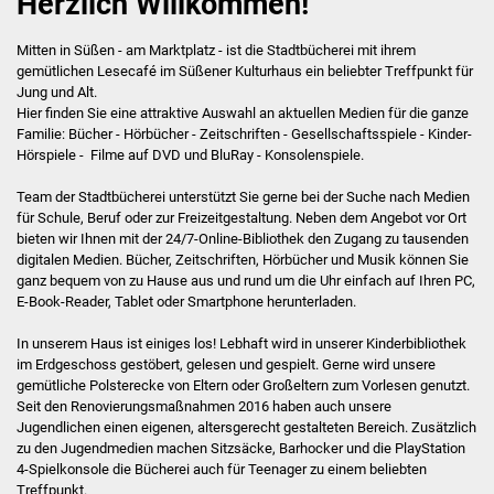
Herzlich Willkommen!
Antolin
Mitten in Süßen - am Marktplatz - ist die Stadt­bücherei mit ihrem
gemütlichen Lesecafé im Süßener Kulturhaus ein beliebter Treff­punkt für
Jung und Alt.
Angebot & Service
Hier finden Sie eine attraktive Auswahl an aktuellen Medien für die ganze
Familie: Bücher - Hörbücher - Zeitschriften - Gesellschaftsspiele - Kinder-
Anmeldung & Gebühren
Hörspiele - Filme auf DVD und BluRay - Konsolenspiele.
Team der Stadtbücherei unterstützt Sie gerne bei der Suche nach Medien
Medienwelten
für Schule, Beruf oder zur Freizeitgestaltung. Neben dem Angebot vor Ort
bieten wir Ihnen mit der 24/7-Online-Bibliothek den Zugang zu tausenden
24/7 Online Bibliothek
digitalen Medien. Bücher, Zeitschriften, Hörbücher und Musik können Sie
ganz bequem von zu Hause aus und rund um die Uhr einfach auf Ihren PC,
E-Book-Reader, Tablet oder Smartphone herunterladen.
OverDrive Baden-
Württemberg
In unserem Haus ist einiges los! Lebhaft wird in unserer Kinderbibliothek
im Erdgeschoss gestöbert, gelesen und gespielt. Gerne wird unsere
filmfriend
gemütliche Polsterecke von Eltern oder Großeltern zum Vorlesen genutzt.
Seit den Renovierungsmaßnahmen 2016 haben auch unsere
Jugendlichen einen eigenen, altersgerecht gestalteten Bereich. Zusätzlich
Fernleihe
zu den Jugendmedien machen Sitzsäcke, Barhocker und die PlayStation
4-Spielkonsole die Bücherei auch für Teenager zu einem beliebten
WLAN & Kopien
Treffpunkt.