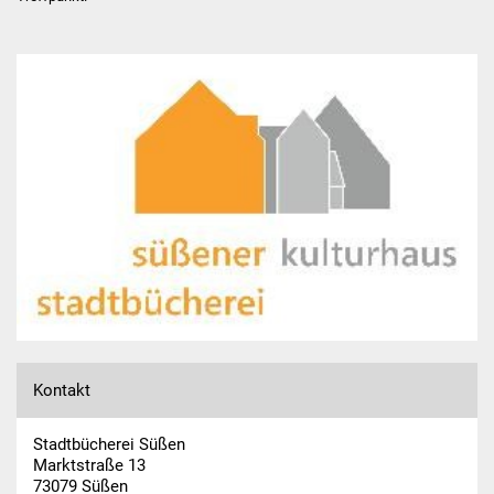
Veranstaltungen
Jubiläumsausstellung
Lesungen
Vorlesen in der
Kinderbücherei
Vorlese- & Bastelstunde
Spielenachmittag
HEISS AUF LESEN
Kontakt
KiGa & Schule
Stadtbücherei Süßen
Marktstraße 13
73079 Süßen
Kindergarten