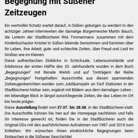
Begegnung mit Süßener
Zeitzeugen
Antolin
Ein wertvoller Schatz wartet darauf, in Süßen geborgen zu werden! In den
Angebot & Service
achtziger Jahren interviewten der damalige Bürgermeister Martin Bauch,
die Leiterin der Stadtbücherei Rita Timmermans zusammen mit dem
Anmeldung & Gebühren
Kinderbuchautor Knister in Süßen lebende Seniorinnen und Senioren über
ihr Leben, ihre Arbeit, gute und schlechte Zeiten, über Freud und Leid im
Großen wie im Kleinen.
Medienwelten
Diese authentischen Einblicke in Schicksale, Lebensumstände und
Erlebnisse der ersten Hälfte des 20. Jahrhunderts wurden in dem Buch
24/7 Online Bibliothek
„Begegnungen“ mit Renate Welsh und auf Tonträgern der Reihe
„Begegnungen“ festgehalten. Ausschnitte aus diesen spannenden
Zeitzeugenberichten werden zum Jubiläumsjahr an fünf Stationen in der
OverDrive Baden-
Stadtbücherei hörbar sein, ergänzt mit Bildern aus dem damaligen Leben -
Württemberg
ein lebendiger Blick in längst zurückliegende Zeiten, die das Leben im Ort
bis heute prägen.
filmfriend
Diese
Ausstellung
findet vom
27.07. bis 28.08.
in der Stadtbücherei statt.
Die Ausschnitte können Sie hier auf der Homepage nachhören und falls
Ihr Interesse geweckt ist, finden Sie in der Stadtbücherei auch die
Fernleihe
Original-CDs mit den ausführlicheren Aufnahmen von 1987 und 2010 zum
Entleihen. Wir wünschen Ihnen eindrückliche Begegnungen beim
WLAN & Kopien
Eintauchen in die Süßener Geschichte!