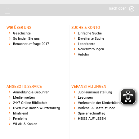
nach oben
WIR ÜBER UNS
SUCHE & KONTO
Geschichte
Einfache Suche
So finden Sie uns
Erweiterte Suche
Besucherumfrage 2017
Leserkonto
Neuerwerbungen
Antolin
ANGEBOT & SERVICE
VERANSTALTUNGEN
Anmeldung & Gebühren
Jubiläumsausstellung
Medienwelten
Lesungen
24/7 Online Bibliothek
Vorlesen in der Kinderbücherei
OverDrive Baden-Württemberg
Vorlese- & Bastelstunde
filmfriend
Spielenachmittag
Fernleihe
HEISS AUF LESEN
WLAN & Kopien