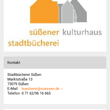
Veranstaltungen
Jubiläumsausstellung
Lesungen
Vorlesen in der
Kinderbücherei
Vorlese- & Bastelstunde
Kontakt
Spielenachmittag
Stadtbücherei Süßen
Marktstraße 13
73079 Süßen
HEISS AUF LESEN
E-Mail
buecherei@suessen.de
Telefon 0 71 62/96 16 665
KiGa & Schule
Kindergarten