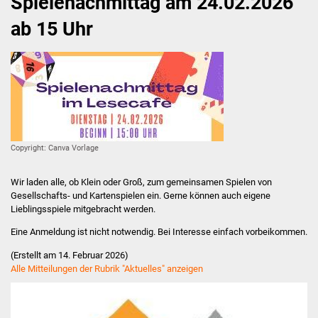
Spielenachmittag am 24.02.2026
ab 15 Uhr
Antolin
Angebot & Service
Anmeldung & Gebühren
Medienwelten
Copyright: Canva Vorlage
24/7 Online Bibliothek
Wir laden alle, ob Klein oder Groß, zum gemeinsamen Spielen von
Gesellschafts- und Kartenspielen ein. Gerne können auch eigene
OverDrive Baden-
Lieblingsspiele mitgebracht werden.
Württemberg
Eine Anmeldung ist nicht notwendig. Bei Interesse einfach vorbeikommen.
filmfriend
(Erstellt am 14. Februar 2026)
Alle Mitteilungen der Rubrik "Aktuelles" anzeigen
Fernleihe
WLAN & Kopien